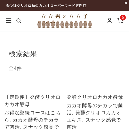
希少種クリオロ種のカカオスーパーフード専門店
0
検索結果
全4件
NEW
NEW
【定期便】発酵クリオロ
発酵クリオロカカオ酵母
カカオ酵母
カカオ酵母のチカラで菌
お得な継続コースはこち
活, 発酵クリオロカカオ
ら, カカオ酵母のチカラ
エキス, スナック感覚で
で菌活, スナック感覚で
菌活