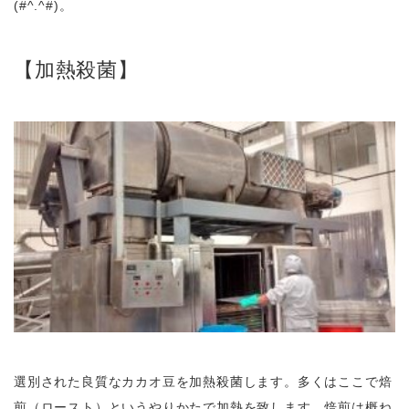
(#^.^#)。
【加熱殺菌】
選別された良質なカカオ豆を加熱殺菌します。多くはここで焙
煎（ロースト）というやりかたで加熱を致します。焙煎は概ね