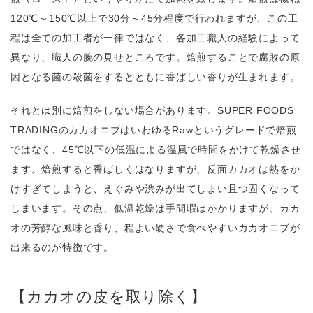
120℃～150℃以上で30分～45分程度で行われますが、この工
程は全ての加工者が一律ではなく、各加工職人の経験によって
異なり、職人の腕の見せところです。焙煎することで腐敗の原
因となる菌の殺菌をするとともに香ばしい香りが生まれます。
それとは別に焙煎をしない場合があります。SUPER FOODS
TRADINGのカカオニブはいわゆるRawというグレードで焙煎
ではなく、45℃以下の低温による温風で時間をかけて乾燥させ
ます。焙煎すると香ばしくはなりますが、反面カカオは熱をか
けすぎてしまうと、えぐみや渋みが出てしまい且つ固くなって
しまいます。その点、低温乾燥は手間暇はかかりますが、カカ
オの芳醇な風味と香り、程よい硬さで食べやすいカカオニブが
出来るのが特徴です。
【カカオの皮を取り除く】