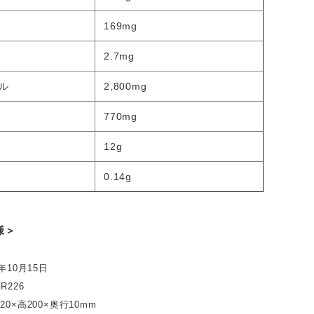
169mg
2.7mg
ル
2,800mg
770mg
12g
0.14g
様＞
年10月15日
226
0×高200×奥行10mm