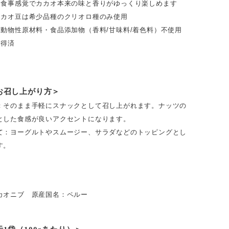
な食事感覚でカカオ本来の味と香りがゆっくり楽しめます
カカオ豆は希少品種のクリオロ種のみ使用
・動物性原材料・食品添加物（香料/甘味料/着色料）不使用
取得済
お召し上がり方＞
：
そのまま手軽にスナックとして召し上がれます。ナッツの
とした食感が良いアクセントになります。
て：
ヨーグルトやスムージー、サラダなどのトッピングとし
す。
カオニブ 原産国名：ペルー