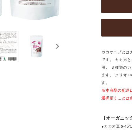
カカオニブとは
です。 カカ男
用。 ３種類の
ます。 クリオ
す。
※本商品の配送
選択頂くことは
【オーガニッ
●カカオ豆を4