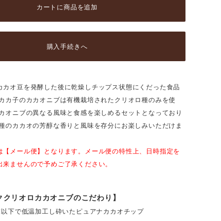
カートに商品を追加
購入手続きへ
カカオ豆を発酵した後に乾燥しチップス状態にくだった食品
とカカ子のカカオニブは有機栽培されたクリオロ種のみを使
カカオニブの異なる風味と食感を楽しめるセットとなっており
ロ種のカカオの芳醇な香りと風味を存分にお楽しみいただけま
は【メール便】となります。メール便の特性上、日時指定を
出来ませんので予めご了承ください。
ククリオロカカオニブのこだわり】
5℃以下で低温加工し砕いたピュアナカカオチップ