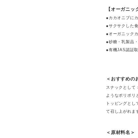
【オーガニッ
●カカオニブに
●サクサクした
●オーガニック
●砂糖・乳製品
●有機JAS認証
＜おすすめの
スナックとして
ようなポリポリ
トッピングとし
て召し上がれま
＜原材料名＞