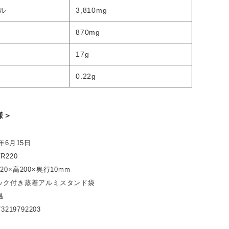
ル
3,810mg
870mg
17g
0.22g
様＞
年6月15日
220
0×高200×奥行10mm
ック付き蒸着アルミスタンド袋
温
219792203