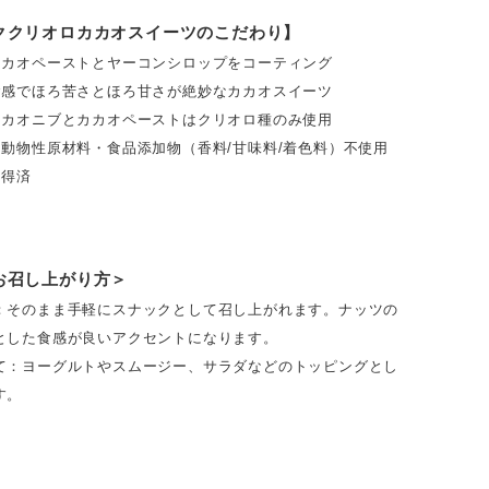
ククリオロカカオスイーツのこだわり】
カカオペーストとヤーコンシロップをコーティング
食感でほろ苦さとほろ甘さが絶妙なカカオスイーツ
カカオニブとカカオペーストはクリオロ種のみ使用
・動物性原材料・食品添加物（香料/甘味料/着色料）不使用
取得済
お召し上がり方＞
：
そのまま手軽にスナックとして召し上がれます。ナッツの
とした食感が良いアクセントになります。
て：
ヨーグルトやスムージー、サラダなどのトッピングとし
す。