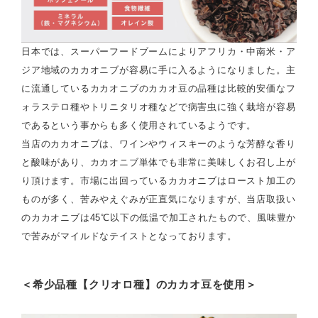
日本では、スーパーフードブームによりアフリカ・中南米・ア
ジア地域のカカオニブが容易に手に入るようになりました。主
に流通しているカカオニブのカカオ豆の品種は比較的安価なフ
ォラステロ種やトリニタリオ種などで病害虫に強く栽培が容易
であるという事からも多く使用されているようです。
当店のカカオニブは、ワインやウィスキーのような芳醇な香り
と酸味があり、カカオニブ単体でも非常に美味しくお召し上が
り頂けます。市場に出回っているカカオニブはロースト加工の
ものが多く、苦みやえぐみが正直気になりますが、当店取扱い
のカカオニブは45℃以下の低温で加工されたもので、風味豊か
で苦みがマイルドなテイストとなっております。
＜希少品種【クリオロ種】のカカオ豆を使用＞