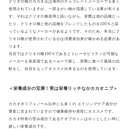
クリオロ種のカカオ豆は海外のチョコレートメーカーでも多く
使用されていますが、一部まがい物が流通している事が有りま
す。それはクリオロ種使用と謳いながら、実際は他の品種だっ
たり、クリオロ種と他の品種をブレンドしたものを100％と謳
っているようなメーカーがあるようです。そのため、本当にク
リオロ種が使用されているかは消費者自身が確かめる必要があ
ります。
当店ではクリオロ種100％であるとトレーサビリティが可能な
メーカーを原産国であるペルーで探し、実際に食べて風味の比
較をし、自信をもってオススメ出来るものを使用しています。
＜栄養成分の宝庫！実は栄養リッチなかカカオニブ＞
カカオポリフェノール以外にも多くの エイジングケア成分が
豊富に含まれていますので健康維持や美容にオススメです。
カカオ特有の苦み成分であるテオブロミンはホッとしたい時に
嬉しい栄養成分です。