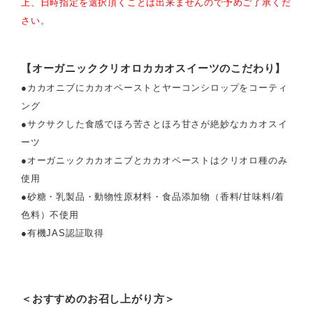
上、日時指定を選択頂くことは出来ませんので予めご了承くだ
さい。
【オーガニッククリオロカカオスイーツのこだわり】
●カカオニブにカカオペーストとヤーコンシロップをコーティ
ング
●サクサクした食感でほろ苦さとほろ甘さが絶妙なカカオスイ
ーツ
●オーガニックカカオニブとカカオペーストはクリオロ種のみ
使用
●砂糖・乳製品・動物性原材料・食品添加物（香料/甘味料/着
色料）不使用
●有機JAS認証取得
＜おすすめのお召し上がり方＞